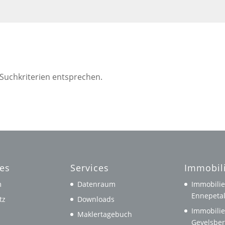
 Suchkriterien entsprechen.
hes
Services
Immobil
m
Datenraum
Immobilie
Ennepeta
tz
Downloads
Immobilie
Maklertagebuch
Gevelsbe