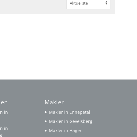
ien
Makler
n in
Makler in Ennepetal
l
Makler in Gevelsberg
n in
Makler in Hagen
rg