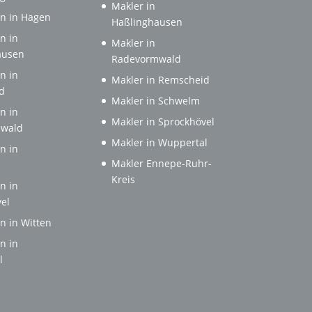
Makler in
n in Hagen
Haßlinghausen
n in
Makler in
ausen
Radevormwald
n in
Makler in Remscheid
d
Makler in Schwelm
n in
Makler in Sprockhövel
wald
Makler in Wuppertal
n in
Makler Ennepe-Ruhr-
Kreis
n in
el
n in Witten
n in
l