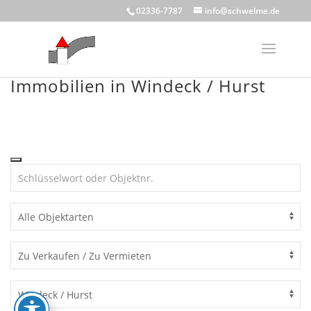
Skip
02336-7787
info@schwelme.de
to
content
Immobilien in Windeck / Hurst