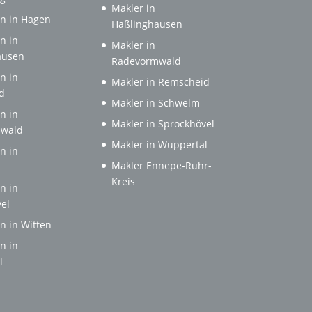
Makler in
n in Hagen
Haßlinghausen
n in
Makler in
ausen
Radevormwald
n in
Makler in Remscheid
d
Makler in Schwelm
n in
Makler in Sprockhövel
wald
Makler in Wuppertal
n in
Makler Ennepe-Ruhr-
Kreis
n in
el
n in Witten
n in
l