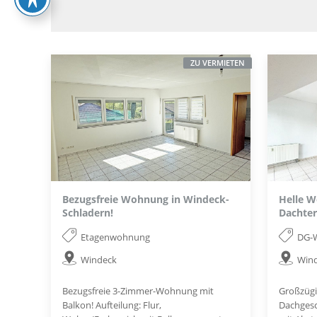
ZU VERMIETEN
Bezugsfreie Wohnung in Windeck-
Helle W
Schladern!
Dachter
Etagenwohnung
DG-
Windeck
Win
Bezugsfreie 3-Zimmer-Wohnung mit
Großzügi
Balkon! Aufteilung: Flur,
Dachgesc