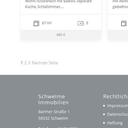
Wohn-/Essbereich mit Balkon, separate
mit Abst
Küche, Schlafzimmer,...
giebelhoc
67 m²
3
465 €
Seitennummerierung
1
2
3
Nächste Seite
der
Beiträge
Schwelme
Rechtlic
Immobilien
Impressu
Barmer Straße 1
Datenschu
58332 Schwelm
Haftung