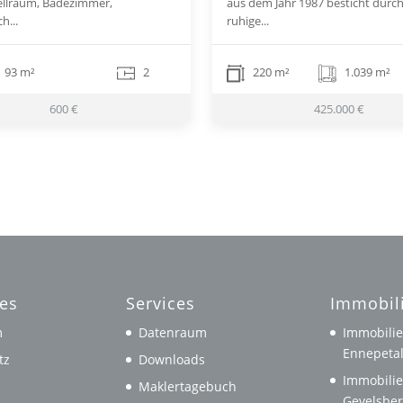
ellraum, Badezimmer,
aus dem Jahr 1987 besticht durch
h...
ruhige...
93 m²
2
220 m²
1.039 m²
600 €
425.000 €
hes
Services
Immobil
m
Datenraum
Immobilie
Ennepeta
tz
Downloads
Immobilie
Maklertagebuch
Gevelsbe