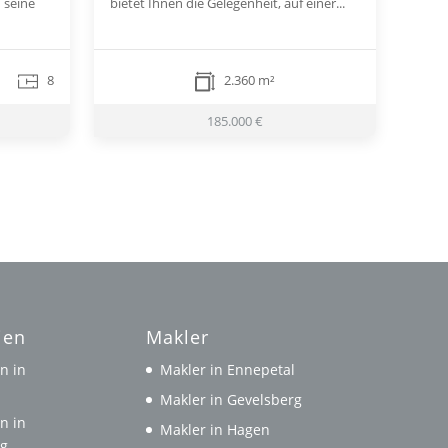
 seine
bietet Ihnen die Gelegenheit, auf einer...
8
2.360 m²
185.000 €
ien
Makler
n in
Makler in Ennepetal
l
Makler in Gevelsberg
n in
Makler in Hagen
rg