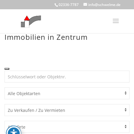
Skip
02336-7787
info@schwelme.de
to
content
Immobilien in Zentrum