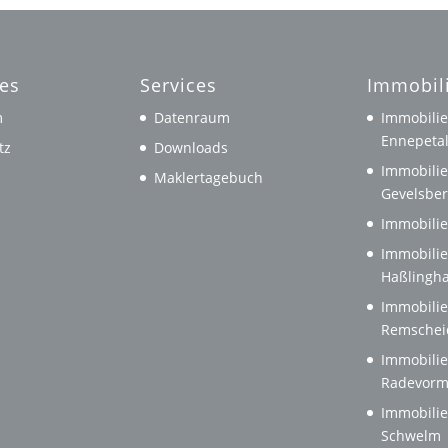
hes
Services
Immobil
m
Datenraum
Immobilie
Ennepeta
tz
Downloads
Immobilie
Maklertagebuch
Gevelsbe
Immobilie
Immobilie
Haßlingh
Immobilie
Remschei
Immobilie
Radevorm
Immobilie
Schwelm