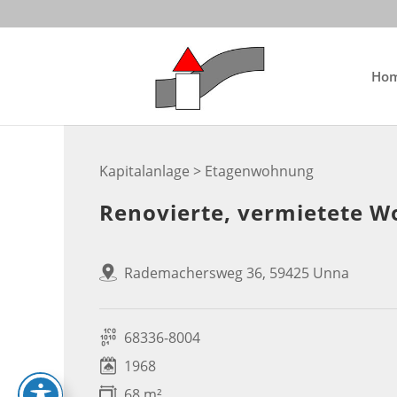
Skip
to
content
Ho
Kapitalanlage > Etagenwohnung
Renovierte, vermietete W
Rademachersweg 36, 59425 Unna
68336-8004
1968
68 m²