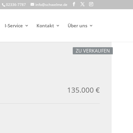
02336-7787
info@schwelme.de
I-Service
Kontakt
Über uns
ZU VERKAUFEN
135.000 €