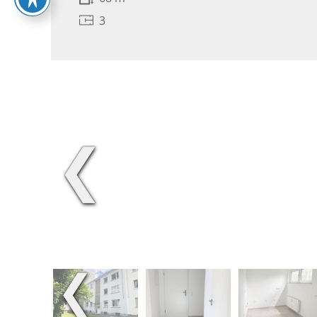
3
❮
❮