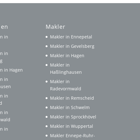
ien
Makler
n in
Makler in Ennepetal
l
Makler in Gevelsberg
n in
Makler in Hagen
rg
Makler in
n in Hagen
Haßlinghausen
n in
Makler in
ausen
Radevormwald
n in
Makler in Remscheid
d
Makler in Schwelm
n in
Makler in Sprockhövel
wald
Makler in Wuppertal
n in
Makler Ennepe-Ruhr-