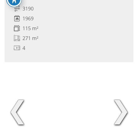
3190
1969
115 m²
271 m²
4
❮
❯