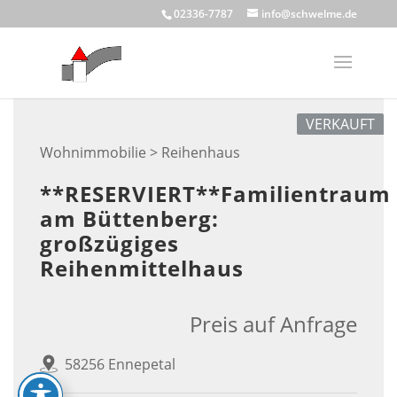
Skip
02336-7787
info@schwelme.de
to
content
VERKAUFT
Wohnimmobilie > Reihenhaus
**RESERVIERT**Familientraum
am Büttenberg:
großzügiges
Reihenmittelhaus
Preis auf Anfrage
58256 Ennepetal