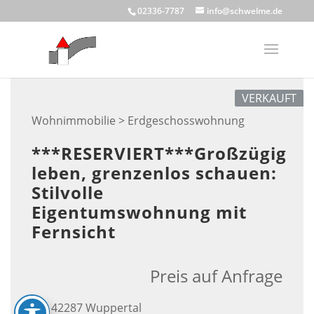
Skip
02336-7787
info@schwelme.de
to
content
VERKAUFT
Wohnimmobilie > Erdgeschosswohnung
***RESERVIERT***Großzügig
leben, grenzenlos schauen:
Stilvolle
Eigentumswohnung mit
Fernsicht
Preis auf Anfrage
42287 Wuppertal