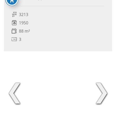
3213
1950
88 m²
3
❮
❯