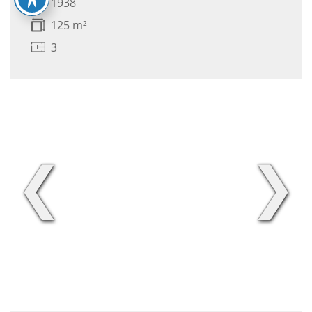
1938
125 m²
3
❮
❯