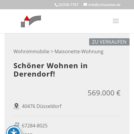
Skip
02336-7787
info@schwelme.de
to
content
ZU VERKAUFEN
Wohnimmobilie > Maisonette-Wohnung
Schöner Wohnen in
Derendorf!
569.000 €
40476 Düsseldorf
67284-8025