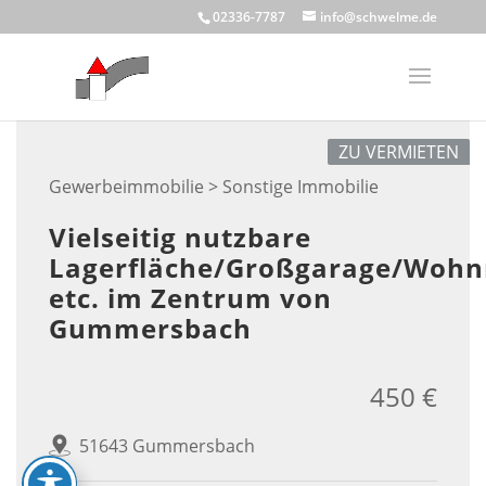
Skip
02336-7787
info@schwelme.de
to
content
ZU VERMIETEN
Gewerbeimmobilie > Sonstige Immobilie
Vielseitig nutzbare
Lagerfläche/Großgarage/Wohn
etc. im Zentrum von
Gummersbach
450 €
51643 Gummersbach