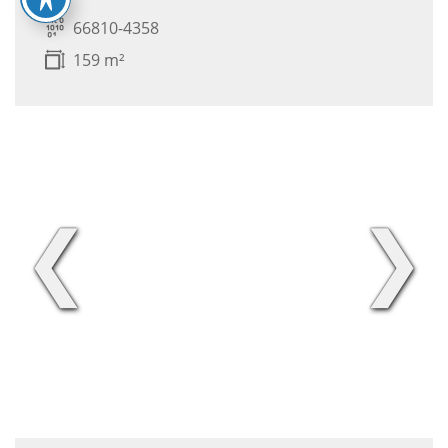
66810-4358
159 m²
❮
❯