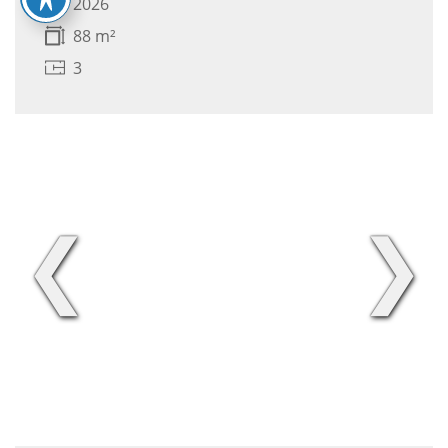
2026
88 m²
3
❮
❯