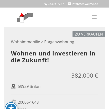
Skip
02336-7787
info@schwelme.de
to
content
ZU VERKAUFEN
Wohnimmobilie > Etagenwohnung
Wohnen und investieren in
die Zukunft!
382.000 €
59929 Brilon
20066-1648