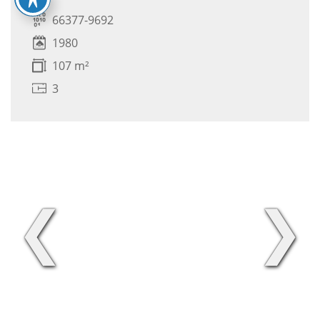
66377-9692
1980
107 m²
3
❮
❯