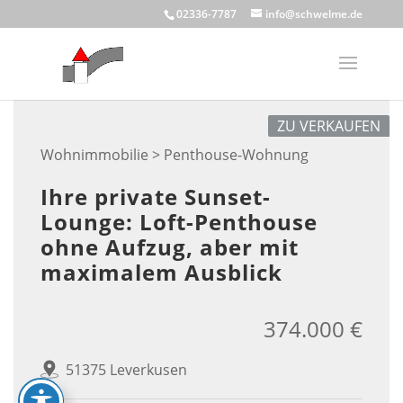
Skip
02336-7787
info@schwelme.de
to
content
ZU VERKAUFEN
Wohnimmobilie > Penthouse-Wohnung
Ihre private Sunset-
Lounge: Loft-Penthouse
ohne Aufzug, aber mit
maximalem Ausblick
374.000 €
51375 Leverkusen