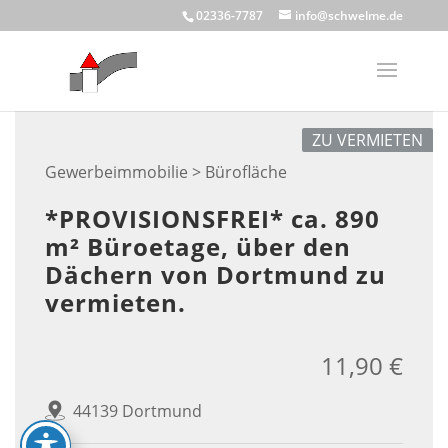
Skip
02336-7787
info@schwelme.de
to
content
ZU VERMIETEN
Gewerbeimmobilie > Bürofläche
*PROVISIONSFREI* ca. 890
m² Büroetage, über den
Dächern von Dortmund zu
vermieten.
11,90 €
44139 Dortmund